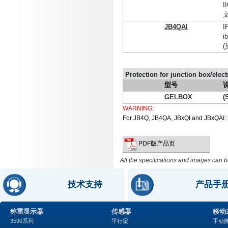
I
JB4QAI
i
Protection for junction box/elect
型号
GELBOX
(
WARNING:
For JB4Q, JB4QA, JBxQI and JBxQAI: 3
PDF版产品页
All the specifications and images can b
技术支持
产品手
称重显示器
传感器
移动
3590系列
平行梁
手动