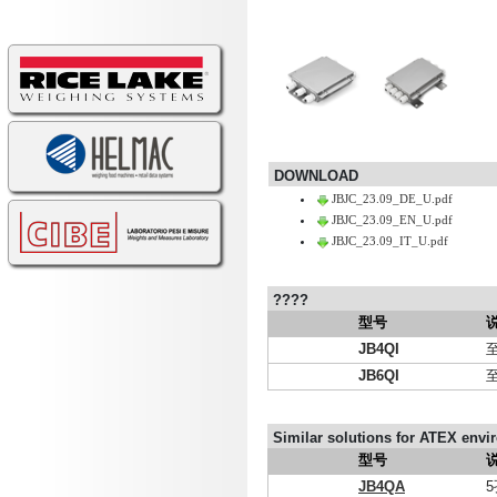
DOWNLOAD
JBJC_23.09_DE_U.pdf
JBJC_23.09_EN_U.pdf
JBJC_23.09_IT_U.pdf
????
型号
JB4QI
JB6QI
Similar solutions for ATEX env
型号
JB4QA
5