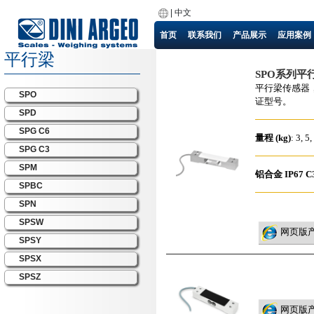
|
中文
首页
联系我们
产品展示
应用案例
平行梁
SPO系列平
平行梁传感器，
SPO
证型号。
SPD
SPG C6
量程 (kg)
: 3, 5
SPG C3
SPM
铝合金
IP67
C
SPBC
SPN
SPSW
网页版
SPSY
SPSX
SPSZ
网页版