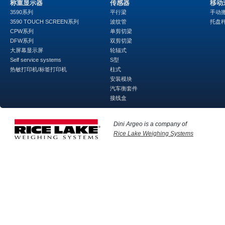
称重显示器
传感器
移动
3590系列
平行梁
手动
3590 TOUCH SCREEN系列
波纹管
托盘
CPW系列
单剪切梁
DFW系列
双剪切梁
大屏幕显示屏
轮辐式
Self service systems
S型
热敏打印机/标签打印机
柱式
安装模块
汽车衡套件
接线盒
Dini Argeo is a company of
Rice Lake Weighing Systems