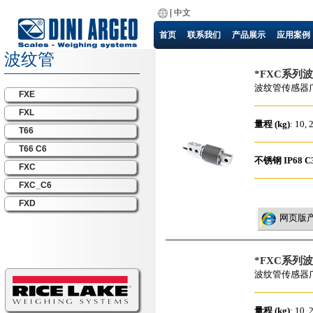
|
中文
首页
联系我们
产品展示
应用案例
波纹管
*FXC系列
波纹管传感器
FXE
FXL
量程 (kg)
: 10, 
T66
T66 C6
不锈钢
IP68
C
FXC
FXC_C6
FXD
网页版
*FXC系列
波纹管传感器
量程 (kg)
: 10, 