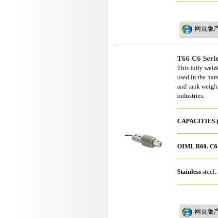
网页版
T66 C6 Seri
This fully weld
used in the hars
and tank weigh
industries.
CAPACITIES (
OIML R60.
C6
Stainless
steel.
网页版