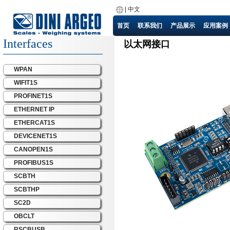
|
中文
首页
联系我们
产品展示
应用案例
Interfaces
以太网接口
WPAN
WIFIT1S
PROFINET1S
ETHERNET IP
ETHERCAT1S
DEVICENET1S
CANOPEN1S
PROFIBUS1S
SCBTH
SCBTHP
SC2D
OBCLT
RSCBUSB