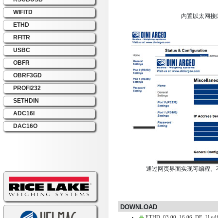
WIFITD
内置以太网接
ETHD
RFITR
USBC
OBFR
OBRF3GD
PROFI232
SETHDIN
ADC16I
DAC16O
通过网页界面实现可编程。
DOWNLOAD
ETHD_03.00_16.06_DE_U.pd