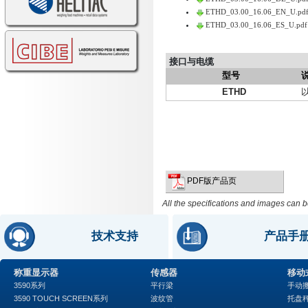
ETHD_03.00_16.06_EN_U.pd
ETHD_03.00_16.06_ES_U.pdf
接口与电缆
型号
ETHD
以
PDF版产品页
All the specifications and images can b
技术支持
产品手
称重显示器
传感器
移动
3590系列
平行梁
手动
3590 TOUCH SCREEN系列
波纹管
托盘