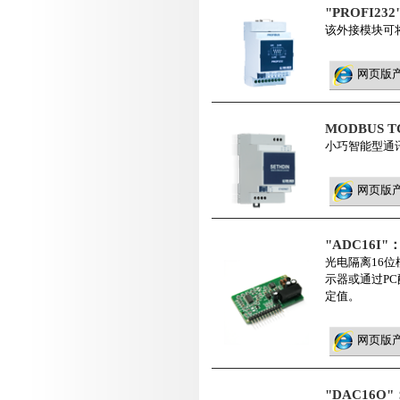
"PROFI23
该外接模块可将C
网页版
MODBUS TC
小巧智能型通讯
网页版
"ADC16I
光电隔离16位模拟
示器或通过PC
定值。
网页版
"DAC16O