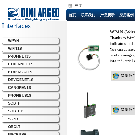
|
中文
首页
联系我们
产品展示
应用案例
Interfaces
WPAN (Wirele
Thanks to Wire
WPAN
indicators and 
WIFIT1S
You can connect
easily managing
PROFINET1S
into industrial
ETHERNET IP
ETHERCAT1S
网页版
DEVICENET1S
CANOPEN1S
PROFIBUS1S
SCBTH
网页版
SCBTHP
SC2D
OBCLT
RSCBUSB