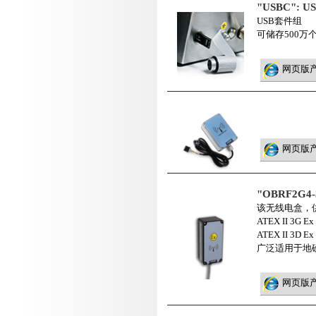
"USBC": 
USB套件组
可储存500万
网页版
网页版
"OBRF2G
该无线电盒，
ATEX II 3G 
ATEX II 3D E
广泛适用于地
网页版