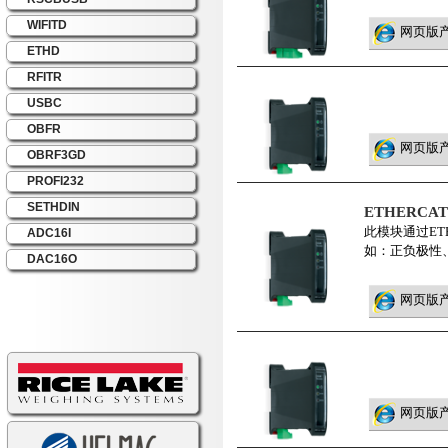
WIFITD
网页版
ETHD
RFITR
USBC
OBFR
网页版
OBRF3GD
PROFI232
SETHDIN
ETHERCA
此模块通过ET
ADC16I
如：正负极性、
DAC16O
网页版
网页版