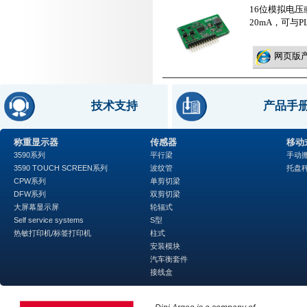
16位模拟电压或
20mA，可与
网页版
技术支持
产品手
称重显示器
传感器
移动
3590系列
平行梁
手动
3590 TOUCH SCREEN系列
波纹管
托盘
CPW系列
单剪切梁
DFW系列
双剪切梁
大屏幕显示屏
轮辐式
Self service systems
S型
热敏打印机/标签打印机
柱式
安装模块
汽车衡套件
接线盒