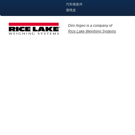
汽车衡套件
接线盒
Dini Argeo is a company of
Rice Lake Weighing Systems