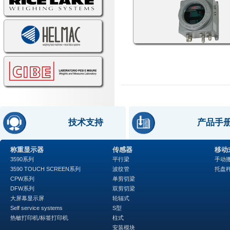
技术支持
产品手
称重显示器
传感器
移动
3590系列
平行梁
手动
3590 TOUCH SCREEN系列
波纹管
托盘
CPW系列
单剪切梁
DFW系列
双剪切梁
大屏幕显示屏
轮辐式
Self service systems
S型
热敏打印机/标签打印机
柱式
安装模块